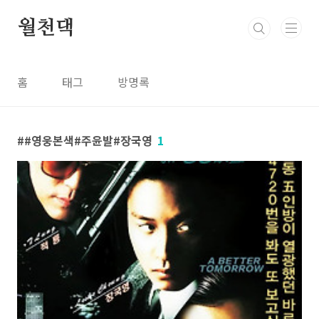
본문 바로가기
월천댁
홈
태그
방명록
#영웅본색#주윤발#장국영
1