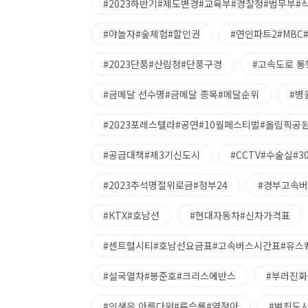
#2023하반기#제도변경#교육부#경찰청#법무부
#야놀자#숲체험#할인권
#연인파트2#MBC
#2023단풍#산림청#단풍구경
#고속도로 
#금메달 선수명#금메달 종목#메달순위
#병
#2023포레스텔라#공연#10월페스티벌#올림픽공
#공급대책#제3기신도시
#CCTV#수술실#3
#2023추석명절위로금#정부24
#경부고속
#KTX#호남선
#현대자동차#신차가격표
#센트럴시티#호남선요금표#고속버스시간표#유스
#설국열차#봉준호#크리스에반스
#부러진화
#인생은 아름다워#류승룡#염정아
#범죄도