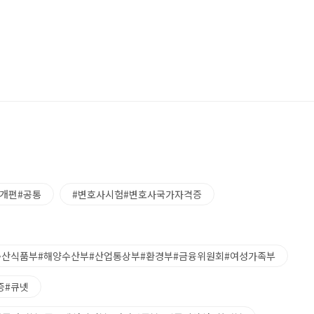
입개편#공통
#변호사시험#변호사국가자격증
축산식품부#해양수산부#산업통상부#환경부#금융위원회#여성가족부
증#큐넷