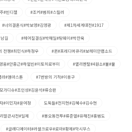
주#빈디젤
#조커#범죄#스릴러
#너의결혼식#박보영#김영광
#제1차세계대전#1917
김남길
#헤어질결심#박해일#탕웨이#박찬욱
의 전쟁#최민식#하정우
#퀸#프레디머큐리#보헤미안랩소드
#영웅#안중근#하얼빈#이토히로부미
#엘리멘탈#4원소#불#물
엘라#엠마스톤
#7번방의 기적#이용구
#모가디슈#조인성#김윤석#류승완
자#이민자#윤여정
도둑들#전지현#김혜수#김수현
우리말큰사전#일제
#봉오동전투#류준열#유해진#홍범도
#글래디에이터#러셀크로우#로마#황제#막시무스