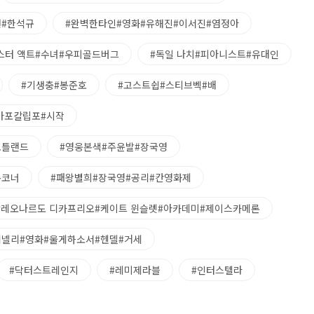
원#한석규
#완벽한타인#영화#유해진#이서진#염정아
스터 액트#수녀#우피골드버그
#독일 나치#피아니스트#유대인
#기생충#봉준호
#고스트쉽#스티브벡#배
#아포칼립포#시작
코틀랜드
#영웅본색#주윤발#장국영
존코너
#패왕별희#장국영#공리#칸영화제
#레오나르도 디카프리오#케이트 윈슬렛#아카데미#제이스카메론
리넬리#영화#울게하소서#헨델#거세
#닥터스트레인지
#레미제라블
#인터스텔라