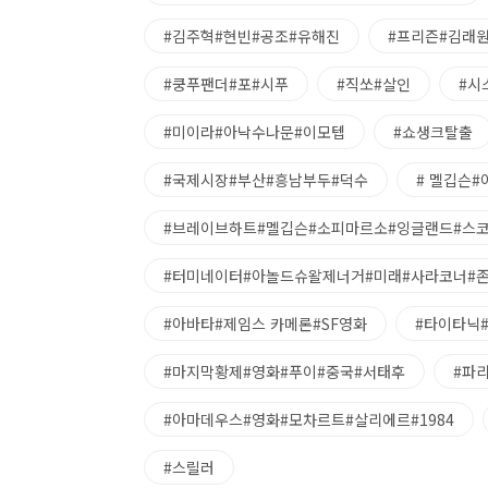
#김주혁#현빈#공조#유해진
#프리즌#김래
#쿵푸팬더#포#시푸
#직쏘#살인
#시
#미이라#아낙수나문#이모텝
#쇼생크탈출
#국제시장#부산#흥남부두#덕수
# 멜깁슨
#브레이브하트#멜깁슨#소피마르소#잉글랜드#스
#터미네이터#아놀드슈왈제너거#미래#사라코너#
#아바타#제임스 카메론#SF영화
#타이타닉
#마지막황제#영화#푸이#중국#서태후
#파
#아마데우스#영화#모차르트#살리에르#1984
#스릴러