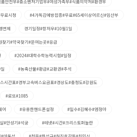
#식품안전부#중소벤처기업부#여성가족부#식품의약처#환경부
#무료시청
#4가독감예방접종#무료#65세이상어르신#임산부
통행면제
경기일정#항저우#10월1일
원찾기#약국찾기#문여는곳#응급
원
#2024#대학수학능력시험#일정
0일
#농축산물#환급#교환권#추석
버스시간표#경부고속버스요금표#경상도#충청도#강원도
#로또#1085
퀘어
#유용한핸드폰설정
#밀수#김혜수#염정아
살#안성기#석궁
#테넷#시간#크리스토퍼놀란
시#마동석
#천문#한석규#허진호감독#최민식