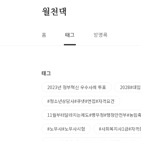
본문 바로가기
월천댁
홈
태그
방명록
태그
2023년 정부혁신 우수사례 투표
2028#대
#청소년상담사#큐넷#면접#자격요건
11월부터달라지는제도#병무청#행정안전부#농림
#노무사#노무사시험
#사회복지사1급#자격