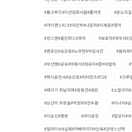
#톰크루즈#미션임파서블#폴아웃
#분노의질
#아이캔스피크#위안부#나문희#이제훈#영어
#킹스맨#콜린퍼스#영국
#보호자#정우성#
#변호인#송강호#노무현#부림사건
#범죄와
#부산행#공유#마동석#정유미#좀비#열차
#택시운전사#송강호#피터힌츠#518
#크루
#태극기 휘날리며#장동건#원빈
#소말리아
#남산의 부장들#박정희#전두환
#미나리#순
#이순신#명량
#라이온킹
#말모이#
#얼라이브#실화#아베마리아#인육#안데스산맥