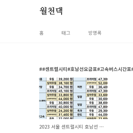
본문 바로가기
월천댁
홈
태그
방명록
#센트럴시티#호남선요금표#고속버스시간표
2023 서울 센트럴시티 호남선 요금 및 시간표